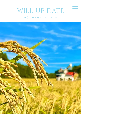
WILL UP DATE
〜​うぃる・あっぷ・でいと〜