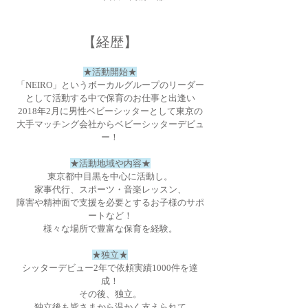
【経歴】
★活動開始★
「NEIRO」というボーカルグループのリーダー
として活動する中で保育のお仕事と出逢い
2018年2月に男性ベビーシッターとして東京の
大手マッチング会社からベビーシッターデビュ
ー！
★活動地域や内容★
東京都中目黒を中心に活動し。
家事代行
、スポーツ・音楽レッスン、
障害や精神面で支援を必要とするお子様のサポ
ートなど！
様々な場所で豊富な保育を経験。
★独立★
シッターデビュー2年で依頼実績1000件を達
成！
その後、独立。
独立後も皆さまから温かく支えられて