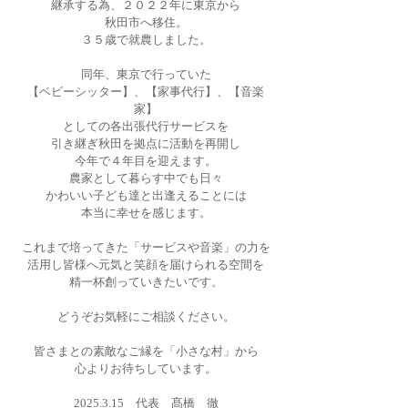
継承する為、
２０２２年に
東京から
秋田市へ
移住。
３５歳で就農しました。
同年、
東京で行っていた
【ベビーシッター】、【家事代行】、【音楽
家】
としての各出張代行サービスを
引き継ぎ秋田を拠点に活動を再開し
今年で４年目を迎えます。
農家として暮らす中でも日々
かわいい子ども達と出逢えることには
本当に幸せを
感じます。
これまで培ってきた「サービスや音楽」の力を
活用し皆様へ
元気と笑顔を届けられる空間を
精一杯創っていきたいです。
どうぞお気軽にご相談ください。
皆さまとの素敵なご縁を
「小さな村」から
心よりお待ちしています。
2025.3.15
代表 髙橋 徹