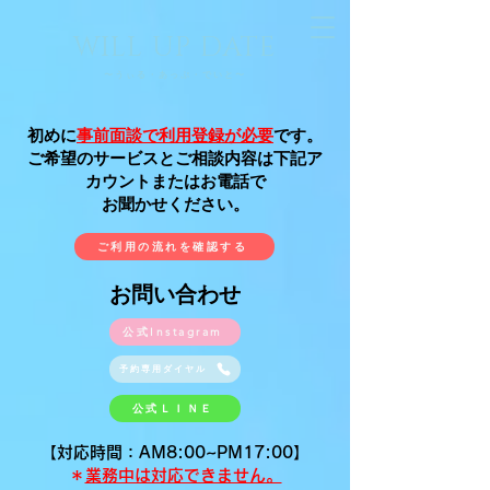
WILL UP DATE
〜​うぃる・あっぷ・でいと〜
初めに
事前面談で利用登録が必要
です。
ご希望のサービスとご相談内容は下記ア
カウントまたはお電話で
お聞かせください。
ご利用の流れを確認する
お問い合わせ
公式Instagram
予約専用ダイヤル
公式ＬＩＮＥ
【対応時間：AM8:00~PM17:00】
​
＊業務中は対応できません。